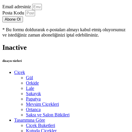
Email adresiniz
Posta Kodu
Abone Ol
* Bu formu doldurarak e-postaları almayı kabul etmiş oluyorsunuz
ve istediğiniz zaman aboneliğinizi iptal edebilirsiniz.
Inactive
dizayn türleri
Çiçek
Gül
Orkide
Lale
Şakayık
Papatya
Mevsim Çiçekleri
Ortanca
Saksı ve Salon Bitkileri
Tasarımına Göre
Çiçek Buketleri
Kutuda Çiçekler