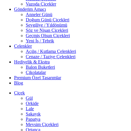
Vazoda Çiçekler
Gönderim Amacı
Anneler Günü
Doğum Günü Çiçekleri
Sevgiliye / Yıldönümü
Söz ve Nişan Çiçekleri
Geçmiş Olsun Çiçekleri
Yeni İş / Tebrik
Çelenkler
Açılış / Kutlama Çelenkleri
Cenaze / Taziye Çelenkleri
Hediyelik & Ekstra
Balon Buketleri
Çikolatalar
Premium Özel Tasarımlar
Blog
Çiçek
Gül
Orkide
Lale
Şakayık
Papatya
Mevsim Çiçekleri
Ortanca