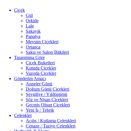
Çiçek
Gül
Orkide
Lale
Şakayık
Papatya
Mevsim Çiçekleri
Ortanca
Saksı ve Salon Bitkileri
Tasarımına Göre
Çiçek Buketleri
Kutuda Çiçekler
Vazoda Çiçekler
Gönderim Amacı
Anneler Günü
Doğum Günü Çiçekleri
Sevgiliye / Yıldönümü
Söz ve Nişan Çiçekleri
Geçmiş Olsun Çiçekleri
Yeni İş / Tebrik
Çelenkler
Açılış / Kutlama Çelenkleri
Cenaze / Taziye Çelenkleri