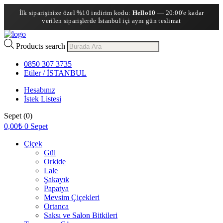
İlk siparişinize özel %10 indirim kodu:
Hello10
— 20:00'e kadar
verilen siparişlerde İstanbul içi aynı gün teslimat
Products search
0850 307 3735
Etiler / İSTANBUL
Hesabınız
İstek Listesi
Sepet
(0)
0,00
₺
0
Sepet
Çiçek
Gül
Orkide
Lale
Şakayık
Papatya
Mevsim Çiçekleri
Ortanca
Saksı ve Salon Bitkileri