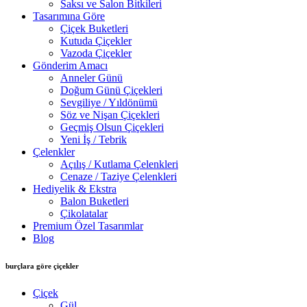
Saksı ve Salon Bitkileri
Tasarımına Göre
Çiçek Buketleri
Kutuda Çiçekler
Vazoda Çiçekler
Gönderim Amacı
Anneler Günü
Doğum Günü Çiçekleri
Sevgiliye / Yıldönümü
Söz ve Nişan Çiçekleri
Geçmiş Olsun Çiçekleri
Yeni İş / Tebrik
Çelenkler
Açılış / Kutlama Çelenkleri
Cenaze / Taziye Çelenkleri
Hediyelik & Ekstra
Balon Buketleri
Çikolatalar
Premium Özel Tasarımlar
Blog
burçlara göre çiçekler
Çiçek
Gül