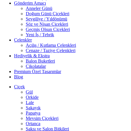
Gönderim Amacı
Anneler Günü
Doğum Günü Çiçekleri
Sevgiliye / Yıldönümü
Söz ve Nişan Çiçekleri
Geçmiş Olsun Çiçekleri
Yeni İş / Tebrik
Çelenkler
Açılış / Kutlama Çelenkleri
Cenaze / Taziye Çelenkleri
Hediyelik & Ekstra
Balon Buketleri
Çikolatalar
Premium Özel Tasarımlar
Blog
Çiçek
Gül
Orkide
Lale
Şakayık
Papatya
Mevsim Çiçekleri
Ortanca
Saksı ve Salon Bitkileri