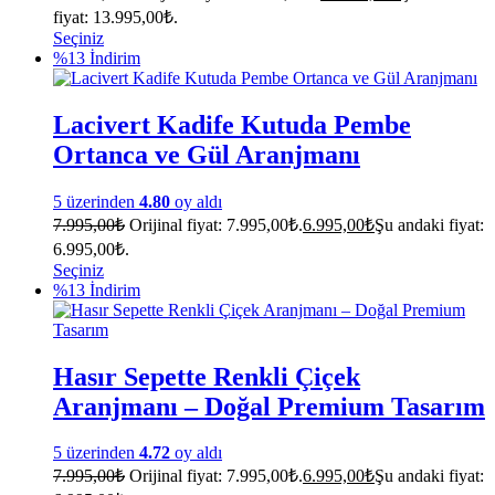
fiyat: 13.995,00₺.
Seçiniz
%13 İndirim
Lacivert Kadife Kutuda Pembe
Ortanca ve Gül Aranjmanı
5 üzerinden
4.80
oy aldı
7.995,00
₺
Orijinal fiyat: 7.995,00₺.
6.995,00
₺
Şu andaki fiyat:
6.995,00₺.
Seçiniz
%13 İndirim
Hasır Sepette Renkli Çiçek
Aranjmanı – Doğal Premium Tasarım
5 üzerinden
4.72
oy aldı
7.995,00
₺
Orijinal fiyat: 7.995,00₺.
6.995,00
₺
Şu andaki fiyat: