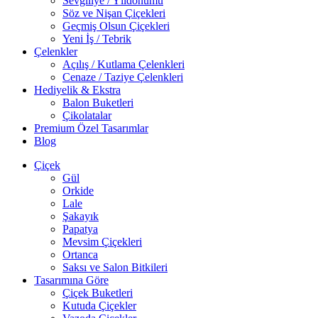
Sevgiliye / Yıldönümü
Söz ve Nişan Çiçekleri
Geçmiş Olsun Çiçekleri
Yeni İş / Tebrik
Çelenkler
Açılış / Kutlama Çelenkleri
Cenaze / Taziye Çelenkleri
Hediyelik & Ekstra
Balon Buketleri
Çikolatalar
Premium Özel Tasarımlar
Blog
Çiçek
Gül
Orkide
Lale
Şakayık
Papatya
Mevsim Çiçekleri
Ortanca
Saksı ve Salon Bitkileri
Tasarımına Göre
Çiçek Buketleri
Kutuda Çiçekler