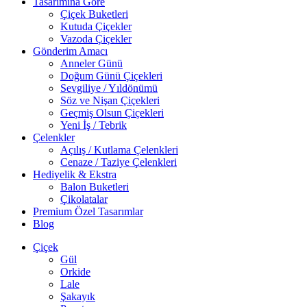
Tasarımına Göre
Çiçek Buketleri
Kutuda Çiçekler
Vazoda Çiçekler
Gönderim Amacı
Anneler Günü
Doğum Günü Çiçekleri
Sevgiliye / Yıldönümü
Söz ve Nişan Çiçekleri
Geçmiş Olsun Çiçekleri
Yeni İş / Tebrik
Çelenkler
Açılış / Kutlama Çelenkleri
Cenaze / Taziye Çelenkleri
Hediyelik & Ekstra
Balon Buketleri
Çikolatalar
Premium Özel Tasarımlar
Blog
Çiçek
Gül
Orkide
Lale
Şakayık