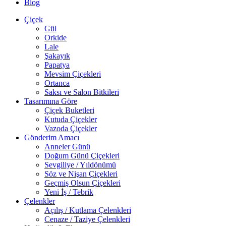
Blog
Çiçek
Gül
Orkide
Lale
Şakayık
Papatya
Mevsim Çiçekleri
Ortanca
Saksı ve Salon Bitkileri
Tasarımına Göre
Çiçek Buketleri
Kutuda Çiçekler
Vazoda Çiçekler
Gönderim Amacı
Anneler Günü
Doğum Günü Çiçekleri
Sevgiliye / Yıldönümü
Söz ve Nişan Çiçekleri
Geçmiş Olsun Çiçekleri
Yeni İş / Tebrik
Çelenkler
Açılış / Kutlama Çelenkleri
Cenaze / Taziye Çelenkleri