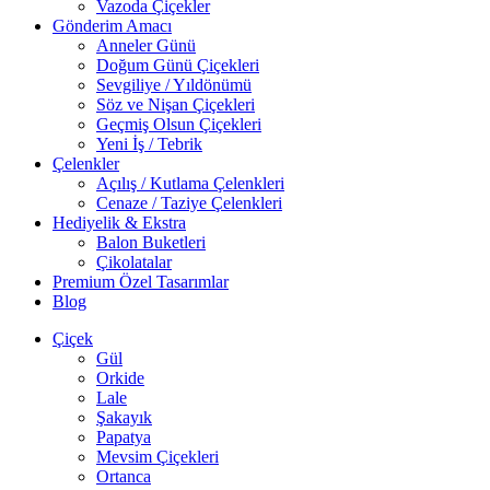
Vazoda Çiçekler
Gönderim Amacı
Anneler Günü
Doğum Günü Çiçekleri
Sevgiliye / Yıldönümü
Söz ve Nişan Çiçekleri
Geçmiş Olsun Çiçekleri
Yeni İş / Tebrik
Çelenkler
Açılış / Kutlama Çelenkleri
Cenaze / Taziye Çelenkleri
Hediyelik & Ekstra
Balon Buketleri
Çikolatalar
Premium Özel Tasarımlar
Blog
Çiçek
Gül
Orkide
Lale
Şakayık
Papatya
Mevsim Çiçekleri
Ortanca