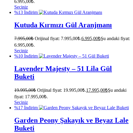
6.995,00₺.
Seçiniz
%13 İndirim
Kutuda Kırmızı Gül Aranjmanı
7.995,00
₺
Orijinal fiyat: 7.995,00₺.
6.995,00
₺
Şu andaki fiyat:
6.995,00₺.
Seçiniz
%10 İndirim
Lavender Majesty – 51 Lila Gül
Buketi
19.995,00
₺
Orijinal fiyat: 19.995,00₺.
17.995,00
₺
Şu andaki
fiyat: 17.995,00₺.
Seçiniz
%17 İndirim
Garden Peony Şakayık ve Beyaz Lale
Buketi