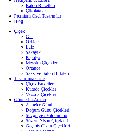
Hediyelik & Ekstra
Balon Buketleri
Çikolatalar
Premium Özel Tasarımlar
Blog
Çiçek
Gül
Orkide
Lale
Şakayık
Papatya
Mevsim Çiçekleri
Ortanca
Saksı ve Salon Bitkileri
Tasarımına Göre
Çiçek Buketleri
Kutuda Çiçekler
Vazoda Çiçekler
Gönderim Amacı
Anneler Günü
Doğum Günü Çiçekleri
Sevgiliye / Yıldönümü
Söz ve Nişan Çiçekleri
Geçmiş Olsun Çiçekleri