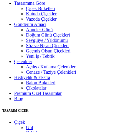
Tasarımına Göre
Çiçek Buketleri
Kutuda Çiçekler
Vazoda Çiçekler
Gönderim Amacı
Anneler Günü
Doğum Günü Çiçekleri
Sevgiliye / Yıldönümü
Söz ve Nişan Çiçekleri
Geçmiş Olsun Çiçekleri
Yeni İş / Tebrik
Çelenkler
Açılış / Kutlama Çelenkleri
Cenaze / Taziye Çelenkleri
Hediyelik & Ekstra
Balon Buketleri
Çikolatalar
Premium Özel Tasarımlar
Blog
TASARIM ÇİÇEK
Çiçek
Gül