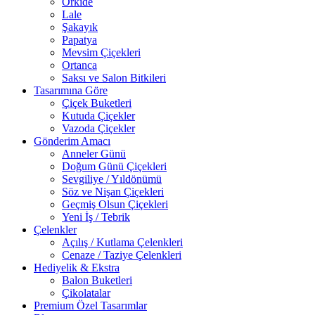
Orkide
Lale
Şakayık
Papatya
Mevsim Çiçekleri
Ortanca
Saksı ve Salon Bitkileri
Tasarımına Göre
Çiçek Buketleri
Kutuda Çiçekler
Vazoda Çiçekler
Gönderim Amacı
Anneler Günü
Doğum Günü Çiçekleri
Sevgiliye / Yıldönümü
Söz ve Nişan Çiçekleri
Geçmiş Olsun Çiçekleri
Yeni İş / Tebrik
Çelenkler
Açılış / Kutlama Çelenkleri
Cenaze / Taziye Çelenkleri
Hediyelik & Ekstra
Balon Buketleri
Çikolatalar
Premium Özel Tasarımlar