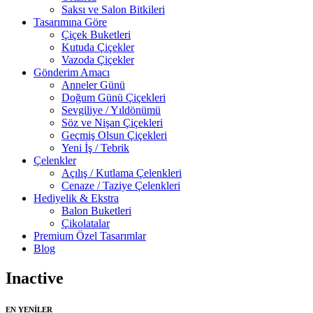
Saksı ve Salon Bitkileri
Tasarımına Göre
Çiçek Buketleri
Kutuda Çiçekler
Vazoda Çiçekler
Gönderim Amacı
Anneler Günü
Doğum Günü Çiçekleri
Sevgiliye / Yıldönümü
Söz ve Nişan Çiçekleri
Geçmiş Olsun Çiçekleri
Yeni İş / Tebrik
Çelenkler
Açılış / Kutlama Çelenkleri
Cenaze / Taziye Çelenkleri
Hediyelik & Ekstra
Balon Buketleri
Çikolatalar
Premium Özel Tasarımlar
Blog
Inactive
EN YENİLER