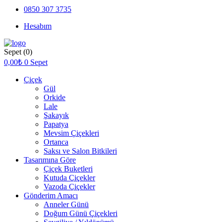
0850 307 3735
Hesabım
Sepet
(0)
0,00
₺
0
Sepet
Çiçek
Gül
Orkide
Lale
Şakayık
Papatya
Mevsim Çiçekleri
Ortanca
Saksı ve Salon Bitkileri
Tasarımına Göre
Çiçek Buketleri
Kutuda Çiçekler
Vazoda Çiçekler
Gönderim Amacı
Anneler Günü
Doğum Günü Çiçekleri