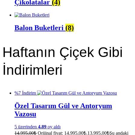
Çikolatalar
(4)
Balon Buketleri
(8)
Haftanın Çiçek Gibi
İndirimleri
%7 İndirim
Özel Tasarım Gül ve Antoryum
Vazosu
5 üzerinden
4.89
oy aldı
14.995,00
₺
Orijinal fiyat: 14.995,00₺.
13.995,00
₺
Şu andaki