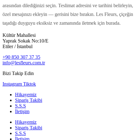
arasından dilediğinizi seçin. Teslimat adresini ve tarihini belirleyin,
özel mesajınızı ekleyin — gerisini bize bırakın. Les Fleurs, çiçeğin
taşıdığı duyguyu eksiksiz ve zamanında iletmek için burada.
Kültür Mahallesi
Yaprak Sokak No:10/E
Etiler / İstanbul
+90 850 307 37 35
info@lesfleurs.com.tr
Bizi Takip Edin
Instagram
Tiktok
Hikayemiz
Sipariş Takibi
S.S.S
İletişim
Hikayemiz
Sipariş Takibi
S.S.S
İletişim