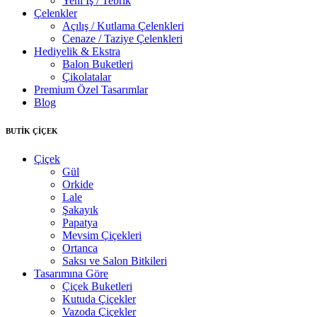
Yeni İş / Tebrik
Çelenkler
Açılış / Kutlama Çelenkleri
Cenaze / Taziye Çelenkleri
Hediyelik & Ekstra
Balon Buketleri
Çikolatalar
Premium Özel Tasarımlar
Blog
BUTİK ÇİÇEK
Çiçek
Gül
Orkide
Lale
Şakayık
Papatya
Mevsim Çiçekleri
Ortanca
Saksı ve Salon Bitkileri
Tasarımına Göre
Çiçek Buketleri
Kutuda Çiçekler
Vazoda Çiçekler