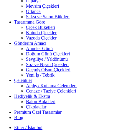
Papatya
Mevsim Çiçekleri
Ortanca
Saksı ve Salon Bitkileri
Tasarımına Göre
Çiçek Buketleri
Kutuda Çiçekler
Vazoda Çiçekler
Gönderim Amacı
Anneler Günü
Doğum Günü Çiçekleri
Sevgiliye / Yıldönümü
Söz ve Nişan Çiçekleri
Geçmiş Olsun Çiçekleri
Yeni İş / Tebrik
Çelenkler
Açılış / Kutlama Çelenkleri
Cenaze / Taziye Çelenkleri
Hediyelik & Ekstra
Balon Buketleri
Çikolatalar
Premium Özel Tasarımlar
Blog
Etiler / İstanbul